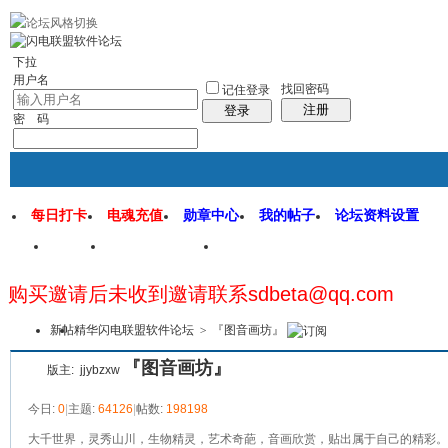
rss地图
社区应用
社区服务
找回密码
统计排行
管理监督
下拉
用户名
找回密码
记住登录
注册
登录
密 码
每日打卡
电魂充值
勋章中心
我的帖子
论坛资料设置
首页
闪电联盟论坛
闪电软件园
购买邀请后未收到邀请联系sdbeta@qq.com
本版
新帖
精华
闪电联盟软件论坛
>
『图音画坊』
『图音画坊』
版主:
jjybzxw
今日:
0
|
主题:
64126
|
帖数:
198198
大千世界，灵秀山川，生物精灵，艺术奇葩，音画欣赏，贴出属于自己的精彩。