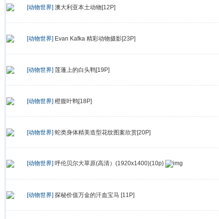
[动物世界]
澳大利亚本土动物[12P]
[动物世界]
Evan Kafka 精彩动物摄影[23P]
[动物世界]
莲蓬上的白头鹎[19P]
[动物世界]
橙腹叶鹎[18P]
[动物世界]
蛇类身体精美造型花纹图案欣赏[20P]
[动物世界]
呼伦贝尔大草原(高清）(1920x1400)(10p)
[动物世界]
探秘价值万金的汗血宝马 [11P]