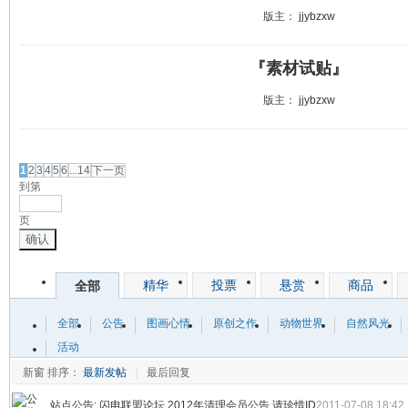
版主：
jjybzxw
『素材试贴』
版主：
jjybzxw
发帖
1
2
3
4
5
6
...14
下一页
到第
页
确认
精华
投票
悬赏
商品
全部
全部
公告
图画心情
原创之作
动物世界
自然风光
活动
新窗
排序：
最新发帖
|
最后回复
站点公告:
闪电联盟论坛 2012年清理会员公告 请珍惜ID
2011-07-08 18:42