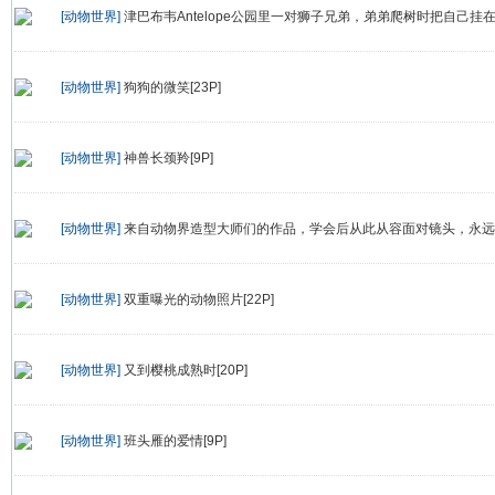
[动物世界]
津巴布韦Antelope公园里一对狮子兄弟，弟弟爬树时把自己挂在
[动物世界]
狗狗的微笑[23P]
[动物世界]
神兽长颈羚[9P]
[动物世界]
来自动物界造型大师们的作品，学会后从此从容面对镜头，永远告
[动物世界]
双重曝光的动物照片[22P]
[动物世界]
又到樱桃成熟时[20P]
[动物世界]
班头雁的爱情[9P]