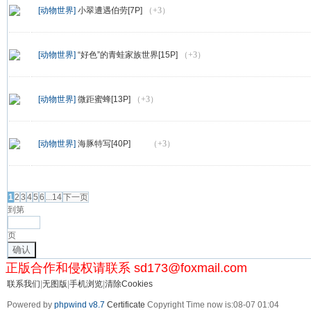
[动物世界]
小翠遭遇伯劳[7P]
（+3）
[动物世界]
“好色”的青蛙家族世界[15P]
（+3）
[动物世界]
微距蜜蜂[13P]
（+3）
[动物世界]
海豚特写[40P]
（+3）
发帖
1
2
3
4
5
6
...14
下一页
到第
页
确认
正版合作和侵权请联系 sd173@foxmail.com
联系我们
|
无图版
|
手机浏览
|
清除Cookies
Powered by
phpwind v8.7
Certificate
Copyright Time now is:08-07 01:04