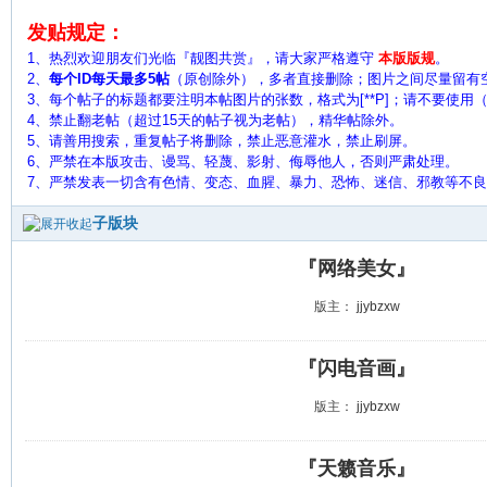
发贴规定：
1、热烈欢迎朋友们光临『靓图共赏』，请大家严格遵守
本版版规
。
2、
每个ID每天最多5帖
（原创除外），多者直接删除；图片之间尽量留有
3、每个帖子的标题都要注明本帖图片的张数，格式为[**P]；请不要使用（ 
4、禁止翻老帖（超过15天的帖子视为老帖），精华帖除外。
5、
请善用搜索，重复帖子将删除，禁止恶意灌水，禁止刷屏。
6、严禁在本版攻击、谩骂、轻蔑、影射、侮辱他人，否则严肃处理。
7、严禁发表一切含有色情、变态、血腥、暴力、恐怖、迷信、邪教等不
子版块
『网络美女』
版主：
jjybzxw
『闪电音画』
版主：
jjybzxw
『天籁音乐』