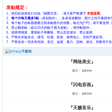
发贴规定：
1、热烈欢迎朋友们光临『靓图共赏』，请大家严格遵守
本版版规
。
2、
每个ID每天最多5帖
（原创除外），多者直接删除；图片之间尽量留有
3、每个帖子的标题都要注明本帖图片的张数，格式为[**P]；请不要使用（ 
4、禁止翻老帖（超过15天的帖子视为老帖），精华帖除外。
5、
请善用搜索，重复帖子将删除，禁止恶意灌水，禁止刷屏。
6、严禁在本版攻击、谩骂、轻蔑、影射、侮辱他人，否则严肃处理。
7、严禁发表一切含有色情、变态、血腥、暴力、恐怖、迷信、邪教等不
子版块
『网络美女』
版主：
jjybzxw
『闪电音画』
版主：
jjybzxw
『天籁音乐』