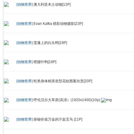
[动物世界]
澳大利亚本土动物[12P]
[动物世界]
Evan Kafka 精彩动物摄影[23P]
[动物世界]
莲蓬上的白头鹎[19P]
[动物世界]
橙腹叶鹎[18P]
[动物世界]
蛇类身体精美造型花纹图案欣赏[20P]
[动物世界]
呼伦贝尔大草原(高清）(1920x1400)(10p)
[动物世界]
探秘价值万金的汗血宝马 [11P]