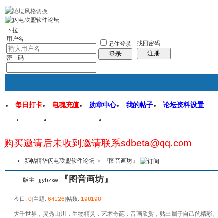
rss地图
社区应用
社区服务
找回密码
统计排行
管理监督
下拉
用户名
找回密码
记住登录
注册
登录
密 码
每日打卡
电魂充值
勋章中心
我的帖子
论坛资料设置
首页
闪电联盟论坛
闪电软件园
购买邀请后未收到邀请联系sdbeta@qq.com
本版
新帖
精华
闪电联盟软件论坛
>
『图音画坊』
『图音画坊』
版主:
jjybzxw
今日:
0
|
主题:
64126
|
帖数:
198198
大千世界，灵秀山川，生物精灵，艺术奇葩，音画欣赏，贴出属于自己的精彩。