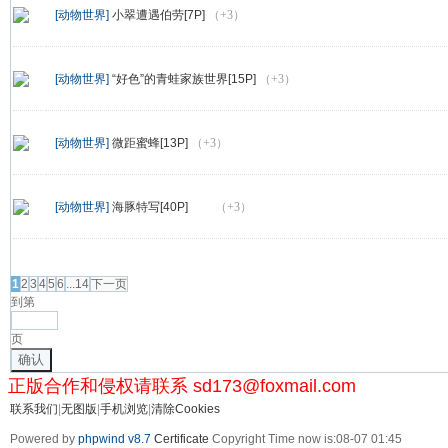
[动物世界]
小翠遭遇伯劳[7P]
（+3）
[动物世界]
“好色”的青蛙家族世界[15P]
（+3）
[动物世界]
微距蜜蜂[13P]
（+3）
[动物世界]
海豚特写[40P]
（+3）
发帖
1
2
3
4
5
6
...14
下一页
到第
页
确认
正版合作和侵权请联系 sd173@foxmail.com
联系我们
|
无图版
|
手机浏览
|
清除Cookies
Powered by
phpwind v8.7
Certificate
Copyright Time now is:08-07 01:45