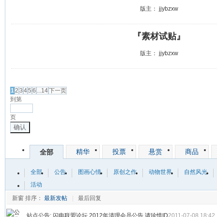
版主：
jjybzxw
『素材试贴』
版主：
jjybzxw
发帖
1
2
3
4
5
6
...14
下一页
到第
页
确认
精华
投票
悬赏
商品
全部
全部
公告
图画心情
原创之作
动物世界
自然风光
活动
新窗
排序：
最新发帖
|
最后回复
站点公告:
闪电联盟论坛 2012年清理会员公告 请珍惜ID
2011-07-08 18:42