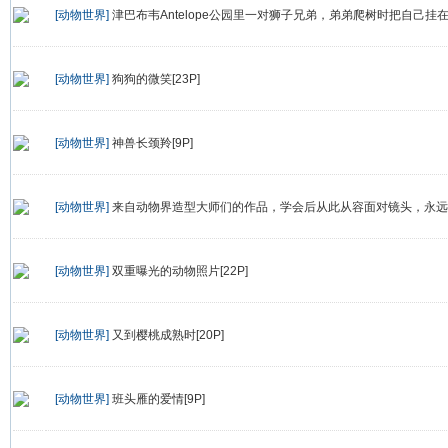
[动物世界]
津巴布韦Antelope公园里一对狮子兄弟，弟弟爬树时把自己挂在
[动物世界]
狗狗的微笑[23P]
[动物世界]
神兽长颈羚[9P]
[动物世界]
来自动物界造型大师们的作品，学会后从此从容面对镜头，永远告
[动物世界]
双重曝光的动物照片[22P]
[动物世界]
又到樱桃成熟时[20P]
[动物世界]
班头雁的爱情[9P]