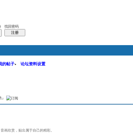
码
统计排行
管理监督
找回密码
录
注册
我的帖子
论坛资料设置
软件园
搜索
本版
坊』
，音画欣赏，贴出属于自己的精彩。