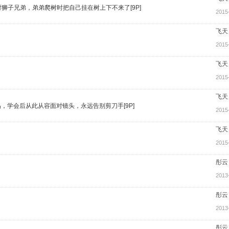
一对狮子兄弟，弟弟爬树时把自己挂在树上下不来了[9P]
2015
飞天
2015
飞天
2015
飞天
，学会后从此从容面对镜头，永远告别剪刀手[9P]
2015
飞天
2015
彤云
2013
彤云
2013
彤云