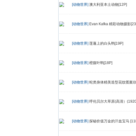
[动物世界]
澳大利亚本土动物[12P]
[动物世界]
Evan Kafka 精彩动物摄影[23
[动物世界]
莲蓬上的白头鹎[19P]
[动物世界]
橙腹叶鹎[18P]
[动物世界]
蛇类身体精美造型花纹图案欣赏
[动物世界]
呼伦贝尔大草原(高清）(1920x1
[动物世界]
探秘价值万金的汗血宝马 [11P