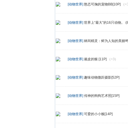
[动物世界]
憨态可掬的宠物BB[10P]
（+
[动物世界]
世界上“最大”的16只动物。 (组图
[动物世界]
林间精灵：鲜为人知的美丽鸣鸟
[动物世界]
顽皮的猴 [11P]
（+3）
[动物世界]
趣味动物微距摄影[52P]
[动物世界]
传神的狗狗艺术照[15P]
[动物世界]
可爱的小小猴[14P]