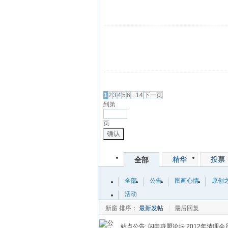
发帖
1
2
3
4
5
6
...14
下一页
到第
页
确认
精华
投票
全部
全部
公告
图画心情
原创
活动
新窗
排序：
最新发帖
|
最后回复
站点公告:
闪电联盟论坛 2012年清理会