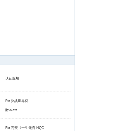
认证版块
Re:决战世界杯
jjybzxw
Re:高安《一生无悔 HQC ..