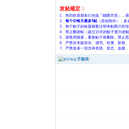
发贴规定：
1、热烈欢迎朋友们光临『靓图共赏』，
2、
每个ID每天最多5帖
（原创除外），多
3、每个帖子的标题都要注明本帖图片的张数，
4、禁止翻老帖（超过15天的帖子视为老
5、
请善用搜索，重复帖子将删除，禁止恶
6、严禁在本版攻击、谩骂、轻蔑、影射
7、严禁发表一切含有色情、变态、血腥
子版块