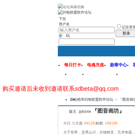
rss地图
社区应用
社区服务
找回密
下拉
用户名
记住登
登录
密 码
每日打卡
电魂充值
勋章中心
首页
闪电联盟论坛
闪电
购买邀请后未收到邀请联系sdbeta@qq.com
新帖
精华
闪电联盟软件论坛
>
『图音画
『图音画坊』
版主:
jjybzxw
今日:
0
|
主题:
64126
|
帖数:
198198
大千世界，灵秀山川，生物精灵，艺术奇葩