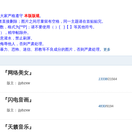
请大家严格遵守
本版版规
。
者直接删除；图片之间尽量留有空格，同一主题请在首贴贴完。
格式为[**P]；请不要使用（ ）{ }【 】等其他符号。
帖），精华帖除外。
意灌水，禁止刷屏。
、侮辱他人，否则严肃处理。
、暴力、恐怖、迷信、邪教等不良成分的图片，否则严肃处理。
更多
『网络美女』
13338
/21564
版主：
jjybzxw
『闪电音画』
4830
/9194
版主：
jjybzxw
『天籁音乐』