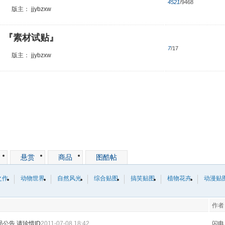
4521
/9468
版主：
jjybzxw
『素材试贴』
7
/17
版主：
jjybzxw
悬赏
商品
图酷帖
之作
动物世界
自然风光
综合贴图
搞笑贴图
植物花卉
动漫贴
作者
员公告 请珍惜ID
2011-07-08 18:42
闪电