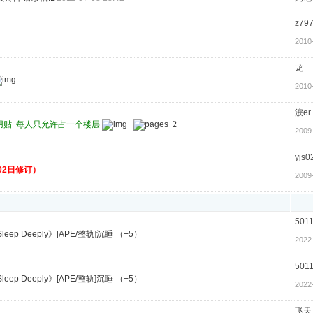
z79
2010
龙
2010
淚er
用贴 每人只允许占一个楼层
2
2009
yjs0
02日修订）
2009
501
- 《Sleep Deeply》[APE/整轨]沉睡 （+5）
2022
501
- 《Sleep Deeply》[APE/整轨]沉睡 （+5）
2022
飞天