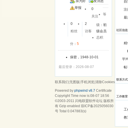
加为好
发消息
自
友
举报
0
注
等
关注
最
0
2
级：
初
社区信息
粉丝
访客
级会员
总积
精
分：
5
保密，1948-10-01
平
最后登录：2026-08-07
帖
联系方式
联系我们
|
无图版
|
手机浏览
|
清除Cookies
Powered by
phpwind v8.7
Certificate
Copyright Time now is:08-07 18:56
工作教育
©2003-2011
闪电联盟软件论坛
版权所
有 Gzip enabled
琼ICP备2025056030
工
号
Total 0.047883(s)
教