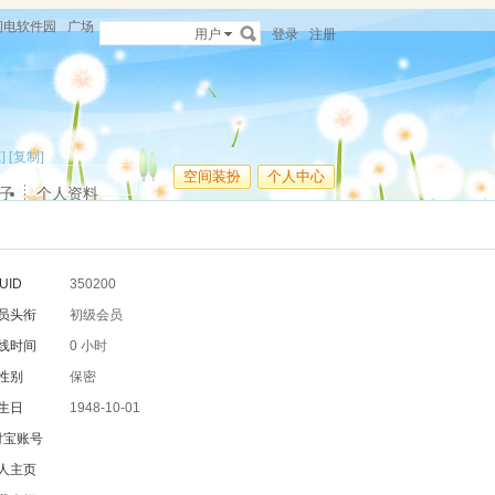
闪电软件园
广场
用户
登录
注册
]
[复制]
空间装扮
个人中心
子
个人资料
UID
350200
员头衔
初级会员
线时间
0 小时
性别
保密
生日
1948-10-01
付宝账号
人主页