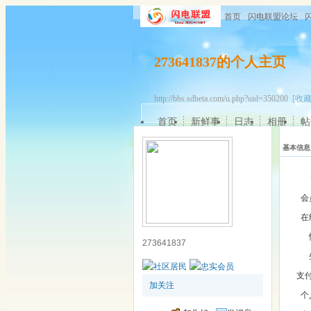
首页
闪电联盟论坛
273641837的个人主页
http://bbs.sdbeta.com/u.php?uid=350200
[收藏
首页
新鲜事
日志
相册
帖
基本信息
会
在
273641837
支
加关注
个