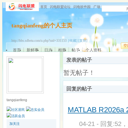
首页
闪电联盟论坛
闪电软件园
广场
tangqianfeng的个人主页
http://bbs.sdbeta.com/u.php?uid=331153
[收藏]
[复制]
空
首页
新鲜事
日志
相册
帖子
个人资料
发表的帖子
暂无帖子！
回复的帖子
tangqianfeng
MATLAB R2026a 2
04-21 - 回复:52
加关注