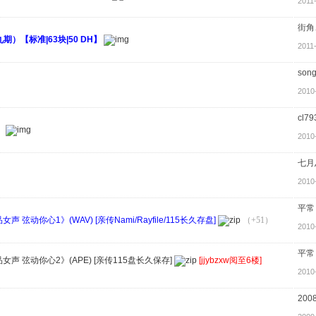
2011
街角
）【标准|63块|50 DH】
2011
song
2010
cl79
】
2010
七月
2010
平常
 弦动你心1》(WAV) [亲传Nami/Rayfile/115长久存盘]
（+51）
2010
平常
声 弦动你心2》(APE) [亲传115盘长久保存]
[jjybzxw阅至6楼]
2010
200