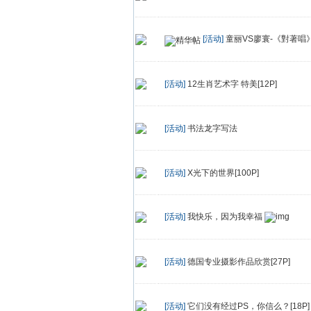
[活动]
童丽VS廖寰-《對著唱》专
[活动]
12生肖艺术字 特美[12P]
[活动]
书法龙字写法
[活动]
X光下的世界[100P]
[活动]
我快乐，因为我幸福
[活动]
德国专业摄影作品欣赏[27P]
[活动]
它们没有经过PS，你信么？[18P]