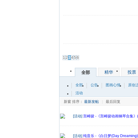
发帖
1
2
3
4
5
6
精华
投票
全部
全部
公告
图画心情
原创
活动
新窗
排序：
最新发帖
|
最后回复
[活动]
宫崎骏 -《宫崎骏动画钢琴合集》(Tomoh
[活动]
纯音乐 -《白日梦(Day Dreaming