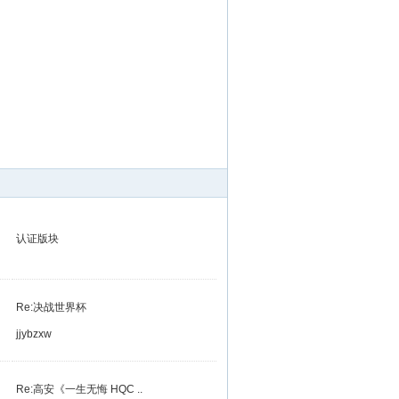
认证版块
Re:决战世界杯
jjybzxw
Re:高安《一生无悔 HQC ..