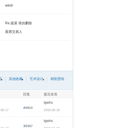
wksh
Re:蔬菜 请勿删除
股票交易人
图
其他收藏
艺术设计
精彩壁纸
回复
最后发表
lgwhx
4
/4914
-06-17
2010-06-19
lgwhx
3
/5457