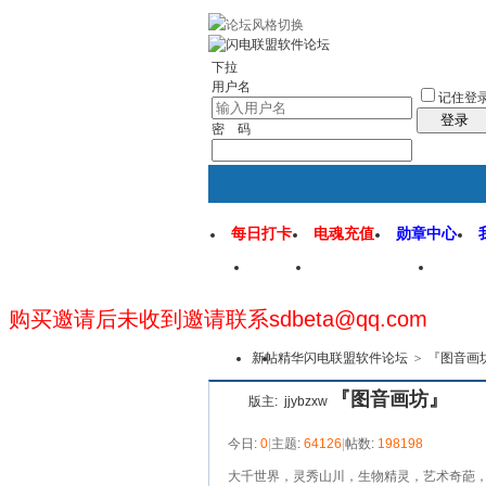
rss地图
社区应用
社区服务
找回密
下拉
用户名
记住登
登录
密 码
每日打卡
电魂充值
勋章中心
首页
闪电联盟论坛
闪电
购买邀请后未收到邀请联系sdbeta@qq.com
新帖
精华
闪电联盟软件论坛
>
『图音画
『图音画坊』
版主:
jjybzxw
今日:
0
|
主题:
64126
|
帖数:
198198
大千世界，灵秀山川，生物精灵，艺术奇葩