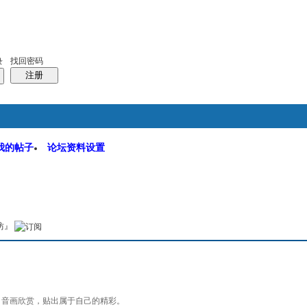
码
统计排行
管理监督
找回密码
录
注册
我的帖子
论坛资料设置
软件园
搜索
本版
坊』
，音画欣赏，贴出属于自己的精彩。