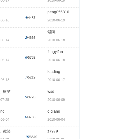
-06-17
2010-06-19
peng056810
4
/4487
-06-16
2010-06-19
紫雨
2
/4665
-06-14
2010-06-18
fengyifan
6
/5732
-06-14
2010-06-18
loading
7
/5219
-06-13
2010-06-17
、微笑
wsd
9
/3726
-07-28
2010-06-09
ang
qiqiang
0
/3785
-06-04
2010-06-04
、微笑
z7979
15
/3840