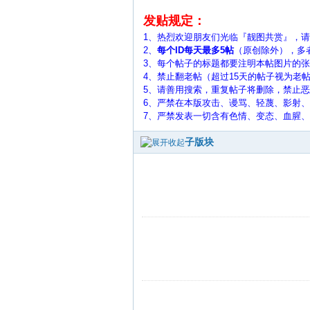
发贴规定：
1、热烈欢迎朋友们光临『靓图共赏』，
2、
每个ID每天最多5帖
（原创除外），多
3、每个帖子的标题都要注明本帖图片的张数，
4、禁止翻老帖（超过15天的帖子视为老
5、
请善用搜索，重复帖子将删除，禁止恶
6、严禁在本版攻击、谩骂、轻蔑、影射
7、严禁发表一切含有色情、变态、血腥
子版块