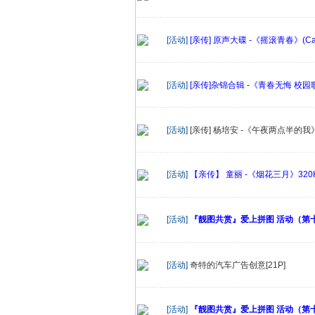
[活动]
[亲传] 原声大碟 -《摇滚青春》(Cam
[活动]
[亲传]杂锦合辑 -《青春无悔 校园歌曲
[活动]
[亲传] 杨培安 -《午夜两点半的我》
[活动]
【亲传】 童丽 -《烟花三月》320K/
[活动]
『靓图共赏』爱上拼图 活动（第十四
[活动]
奇特的汽车广告创意[21P]
[活动]
『靓图共赏』爱上拼图 活动（第十一