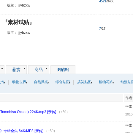
4521
/9468
版主：
jjybzxw
『素材试贴』
7
/17
版主：
jjybzxw
悬赏
商品
图酷帖
之作
动物世界
自然风光
综合贴图
搞笑贴图
植物花卉
动漫贴
作者
平常
isa Okudo) 224K/mp3 [亲传]
（+50）
2010
平常
)》专辑全集 64K/MP3 [亲传]
（+50）