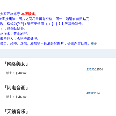
请大家严格遵守
本版版规
。
者直接删除；图片之间尽量留有空格，同一主题请在首贴贴完。
格式为[**P]；请不要使用（ ）{ }【 】等其他符号。
帖），精华帖除外。
意灌水，禁止刷屏。
、侮辱他人，否则严肃处理。
、暴力、恐怖、迷信、邪教等不良成分的图片，否则严肃处理。
更多
『网络美女』
13338
/21564
版主：
jjybzxw
『闪电音画』
4830
/9194
版主：
jjybzxw
『天籁音乐』