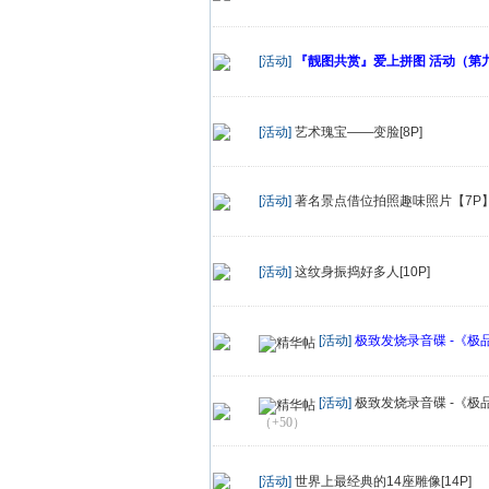
[活动]
『靓图共赏』爱上拼图 活动（第九期
[活动]
艺术瑰宝——变脸[8P]
[活动]
著名景点借位拍照趣味照片【7P
[活动]
这纹身振捣好多人[10P]
[活动]
极致发烧录音碟 -《极品女声
[活动]
极致发烧录音碟 -《极品女
（+50）
[活动]
世界上最经典的14座雕像[14P]