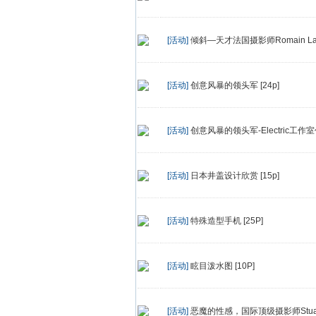
[活动]
倾斜—天才法国摄影师Romain Laur
[活动]
创意风暴的领头军 [24p]
[活动]
创意风暴的领头军-Electric工作室作
[活动]
日本井盖设计欣赏 [15p]
[活动]
特殊造型手机 [25P]
[活动]
眩目泼水图 [10P]
[活动]
恶魔的性感，国际顶级摄影师Stuart 