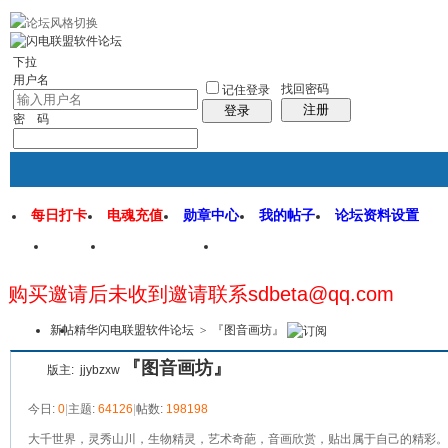
rss地图
社区应用
社区服务
找回密码
统计排行
管理监督
下拉
用户名
找回密码
记住登录
注册
登录
密 码
每日打卡
电魂充值
勋章中心
我的帖子
论坛资料设置
首页
闪电联盟论坛
闪电软件园
购买邀请后未收到邀请联系sdbeta@qq.com
本版
新帖
精华
闪电联盟软件论坛
>
『图音画坊』
『图音画坊』
版主:
jjybzxw
今日:
0
|
主题:
64126
|
帖数:
198198
大千世界，灵秀山川，生物精灵，艺术奇葩，音画欣赏，贴出属于自己的精彩。