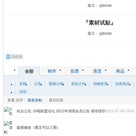
版主：
jjybzxw
『素材试贴』
版主：
jjybzxw
发帖
1
2
3
4
5
6
精华
投票
悬赏
商品
全部
全部
公告
图画心情
原创之作
动物世界
自然风光
活动
新窗
排序：
最新发帖
|
最后回复
站点公告:
闪电联盟论坛 2012年清理会员公告 请珍惜ID
2011-07-08 18:42
版规修改（图文可以三图）