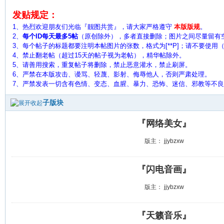
发贴规定：
1、热烈欢迎朋友们光临『靓图共赏』，请大家严格遵守
本版版规
。
2、
每个ID每天最多5帖
（原创除外），多者直接删除；图片之间尽量留有
3、每个帖子的标题都要注明本帖图片的张数，格式为[**P]；请不要使用（ 
4、禁止翻老帖（超过15天的帖子视为老帖），精华帖除外。
5、
请善用搜索，重复帖子将删除，禁止恶意灌水，禁止刷屏。
6、严禁在本版攻击、谩骂、轻蔑、影射、侮辱他人，否则严肃处理。
7、严禁发表一切含有色情、变态、血腥、暴力、恐怖、迷信、邪教等不
子版块
『网络美女』
版主：
jjybzxw
『闪电音画』
版主：
jjybzxw
『天籁音乐』