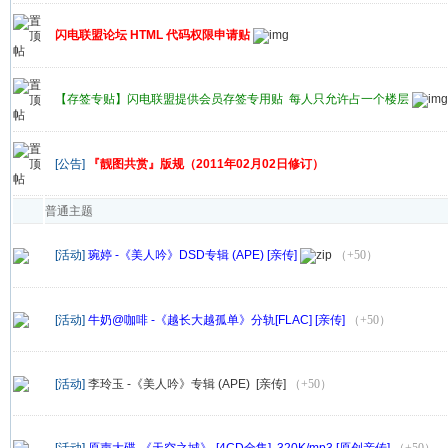
闪电联盟论坛 HTML 代码权限申请贴
【存签专贴】闪电联盟提供会员存签专用贴 每人只允许占一个楼层
[公告]
『靓图共赏』版规（2011年02月02日修订）
普通主题
[活动]
琬婷 -《美人吟》DSD专辑 (APE) [亲传]
（+50）
[活动]
牛奶@咖啡 -《越长大越孤单》分轨[FLAC] [亲传]
（+50）
[活动]
李玲玉 -《美人吟》专辑 (APE) [亲传]
（+50）
[活动]
原声大碟-《天空之城》-[4CD全集] 320K/mp3 [原创亲传]
（+50）