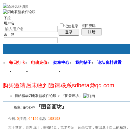
rss地图
社区应用
社区服务
找回密码
统计排行
管理监督
下拉
用户名
找回密码
记住登录
注册
登录
密 码
每日打卡
电魂充值
勋章中心
我的帖子
论坛资料设置
首页
闪电联盟论坛
闪电软件园
购买邀请后未收到邀请联系sdbeta@qq.com
本版
新帖
精华
闪电联盟软件论坛
>
『图音画坊』
『图音画坊』
版主:
jjybzxw
今日:
0
|
主题:
64126
|
帖数:
198198
大千世界，灵秀山川，生物精灵，艺术奇葩，音画欣赏，贴出属于自己的精彩。