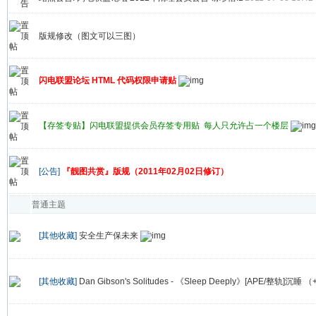
版规修改（图文可以三图）
闪电联盟论坛 HTML 代码权限申请贴
【存签专贴】闪电联盟提供会员存签专用贴 每人只允许占一个楼层
[公告]
『靓图共赏』版规（2011年02月02日修订）
普通主题
[其他收藏]
安全生产保未来
[其他收藏]
Dan Gibson's Solitudes - 《Sleep Deeply》[APE/整轨]沉睡 