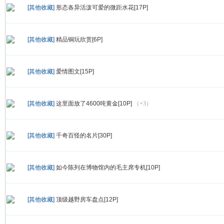
[其他收藏]
形态各异活泼可爱的微距水花[17P]
[其他收藏]
精品铜玩欣赏[6P]
[其他收藏]
爱情图文[15P]
[其他收藏]
这里面放了4600吨黄金[10P]
（+3）
[其他收藏]
千奇百怪的名片[30P]
[其他收藏]
如今陈列在博物馆内的毛主席专机[10P]
[其他收藏]
顶级越野房车盘点[12P]