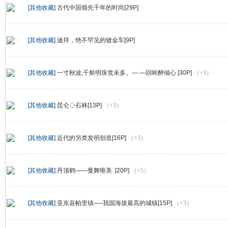
[其他收藏]
古代中国领先千年的时尚[29P]
[其他收藏]
迪拜，绝不罕见的镀金车[9P]
[其他收藏]
一寸秋波,千斛明珠觉未多。— —回眸醉倾心 [30P]
（+3）
[其他收藏]
昆仑◇石林[13P]
（+3）
[其他收藏]
近代的另类发明创造[16P]
（+3）
[其他收藏]
丹顶鹤——曼舞唯美 [20P]
（+5）
[其他收藏]
亚东县帕里镇──我国海拔最高的城镇[15P]
（+3）