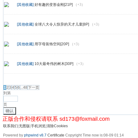
[其他收藏]
好有趣的变形金刚[21P]
（+3）
[其他收藏]
全球八大令人惊异的天才儿童[8P]
（+3）
[其他收藏]
用字母装饰空间[20P]
（+3）
[其他收藏]
10大最奇伟的树木[30P]
（+3）
发帖
1
2
3
4
5
6
...48
下一页
到第
页
确认
正版合作和侵权请联系 sd173@foxmail.com
联系我们
|
无图版
|
手机浏览
|
清除Cookies
Powered by
phpwind v8.7
Certificate
Copyright Time now is:08-09 01:14