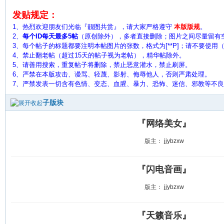
发贴规定：
1、热烈欢迎朋友们光临『靓图共赏』，请大家严格遵守
本版版规
。
2、
每个ID每天最多5帖
（原创除外），多者直接删除；图片之间尽量留有
3、每个帖子的标题都要注明本帖图片的张数，格式为[**P]；请不要使用（ 
4、禁止翻老帖（超过15天的帖子视为老帖），精华帖除外。
5、
请善用搜索，重复帖子将删除，禁止恶意灌水，禁止刷屏。
6、严禁在本版攻击、谩骂、轻蔑、影射、侮辱他人，否则严肃处理。
7、严禁发表一切含有色情、变态、血腥、暴力、恐怖、迷信、邪教等不
子版块
『网络美女』
版主：
jjybzxw
『闪电音画』
版主：
jjybzxw
『天籁音乐』